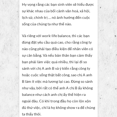
Hy vọng rằng các bạn sinh viên sẽ hiểu được
sự khác nhau của bối cảnh văn hoá, xã hội,
lịch sử, chính trị … nó ảnh hưởng đến cuộc
sống của chúng ta như thế nào.
Và riêng với work-life balance, thì các bạn
đừng đặt yêu cầu quá cao, cho rằng công ty
nào cũng phải tạo điều kiện để nhân viên có
sự cân bằng. Và nếu bản thân bạn cảm thấy
bạn phải làm việc quá nhiều, thì lại đi so
sánh với chị A anh B và ý kiến rằng công ty
hoặc cuộc sống thật bất công, sao chị A anh
B làm ít việc mà lương lại cao. Đừng so sánh
như vậy, bởi rất có thể anh A chị B ấy không
balance như cách anh chị ấy thể hiện ra
ngoài đâu. Có khi trong đầu họ còn lộn xộn
đủ thứ việc, chỉ là họ không show ra để chúng
ta thấy thôi.