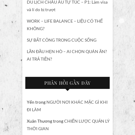
DU LỊCH CHÂU ÂU TỰ TÚC – P1: Làm visa
và lí do bị trượt
WORK – LIFE BALANCE – LIỆU CÓ THỂ
KHÔNG?
SỰ BẤT CÔNG TRONG CUỘC SỐNG
LẦN ĐẦU HẸN HÒ – AI CHỌN QUÁN ĂN?
AI TRẢ TIỀN?
PHẢN HỒI GẦN ĐÂY
Yến
trong
NGƯỜI NƠI KHÁC MẶC GÌ KHI
ĐI LÀM
Xuân Thương
trong
CHIẾN LƯỢC QUẢN LÝ
THỜI GIAN