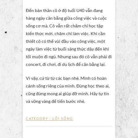
Đến bản thân cô ở độ tuổi U40 vẫn đang
hàng ngày cân bằng giữa công việc và cuộc
sống cơ mà. Cô vẫn rất chăm chỉ học tập
kiến thức mới, chăm chỉ làm việc. Khi cần
thiết cô có thể vùi đầu vào công việc, một
ngày làm việc từ buổi sáng thức dậy đến khi
tối muộn đi ngủ. Nhưng sau đó cô vẫn phải đi
concert, đi chơi, đi du lịch để cân bằng lại.
Vì vậy, cứ từ từ các bạn nhé. Mình có hoàn
cảnh sống riêng của mình. Đừng học theo ai,
cũng đừng mong ai giúp đỡ mình. Hãy tự tin
và vững vàng để tiến bước nhé.
CATEGORY :
LỐI SỐNG