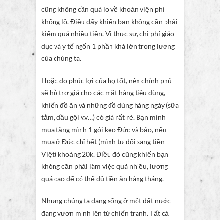
cũng không cần quá lo về khoản viện phí
khổng lồ. Điều đấy khiến bạn không cần phải
kiếm quá nhiều tiền. Vì thực sự, chi phí giáo
dục và y tế ngốn 1 phần khá lớn trong lương
của chúng ta.
Hoặc do phúc lợi của họ tốt, nên chính phủ
sẽ hỗ trợ giá cho các mặt hàng tiêu dùng,
khiến đồ ăn và những đồ dùng hàng ngày (sữa
tắm, dầu gội v.v…) có giá rất rẻ. Bạn mình
mua tặng mình 1 gói kẹo Đức và bảo, nếu
mua ở Đức chỉ hết (mình tự đổi sang tiền
Việt) khoảng 20k. Điều đó cũng khiến bạn
không cần phải làm việc quá nhiều, lương
quá cao để có thể đủ tiền ăn hàng tháng.
Nhưng chúng ta đang sống ở một đất nước
đang vươn mình lên từ chiến tranh. Tất cả