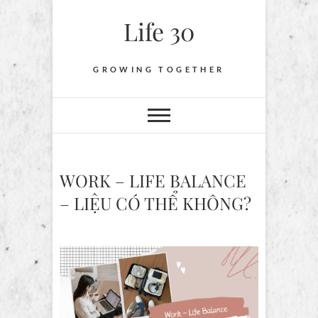
Skip
Life 30
to
content
GROWING TOGETHER
WORK – LIFE BALANCE
– LIỆU CÓ THỂ KHÔNG?