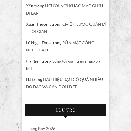
Yến
trong
NGƯỜI NƠI KHÁC MẶC GÌ KHI
ĐI LÀM
Xuân Thương
trong
CHIẾN LƯỢC QUẢN LÝ
THỜI GIAN
Lê Ngọc Thoa
trong
RỬA MẶT CÔNG
NGHỆ CAO
trantien
trong
Sống tối giản trên mạng xã
hội
Hà
trong
DẤU HIỆU BẠN CÓ QUÁ NHIỀU
ĐỒ ĐẠC VÀ CẦN DỌN DẸP
LƯU TRỮ
Tháng Bảy 2026