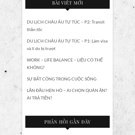
BÀI VIẾT MỚI
DU LỊCH CHÂU ÂU TỰ TÚC – P2: Transit
thần tốc
DU LỊCH CHÂU ÂU TỰ TÚC – P1: Làm visa
và lí do bị trượt
WORK – LIFE BALANCE – LIỆU CÓ THỂ
KHÔNG?
SỰ BẤT CÔNG TRONG CUỘC SỐNG
LẦN ĐẦU HẸN HÒ – AI CHỌN QUÁN ĂN?
AI TRẢ TIỀN?
PHẢN HỒI GẦN ĐÂY