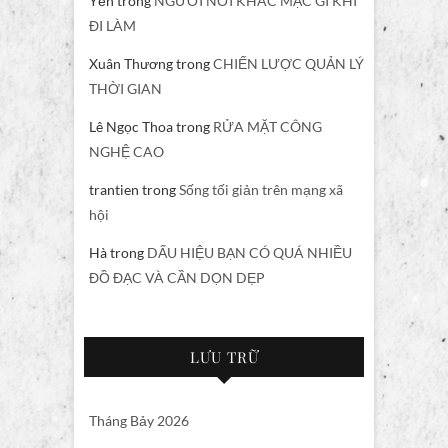
Yến
trong
NGƯỜI NƠI KHÁC MẶC GÌ KHI
ĐI LÀM
Xuân Thương
trong
CHIẾN LƯỢC QUẢN LÝ
THỜI GIAN
Lê Ngọc Thoa
trong
RỬA MẶT CÔNG
NGHỆ CAO
trantien
trong
Sống tối giản trên mạng xã
hội
Hà
trong
DẤU HIỆU BẠN CÓ QUÁ NHIỀU
ĐỒ ĐẠC VÀ CẦN DỌN DẸP
LƯU TRỮ
Tháng Bảy 2026