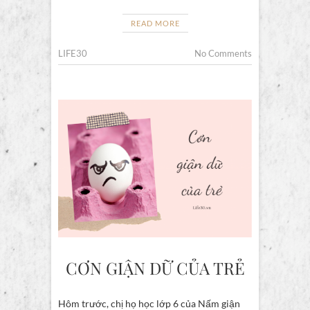
READ MORE
LIFE30
No Comments
CƠN GIẬN DỮ CỦA TRẺ
Hôm trước, chị họ học lớp 6 của Nấm giận