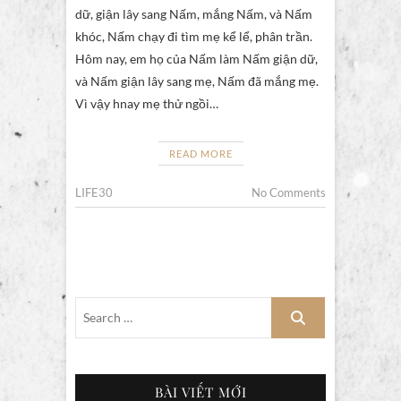
dữ, giận lây sang Nấm, mắng Nấm, và Nấm
khóc, Nấm chạy đi tìm mẹ kể lể, phân trần.
Hôm nay, em họ của Nấm làm Nấm giận dữ,
và Nấm giận lây sang mẹ, Nấm đã mắng mẹ.
Vì vậy hnay mẹ thử ngồi…
READ MORE
LIFE30
No Comments
BÀI VIẾT MỚI