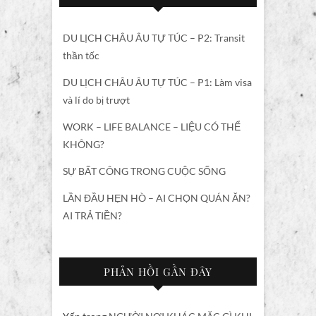
DU LỊCH CHÂU ÂU TỰ TÚC – P2: Transit
thần tốc
DU LỊCH CHÂU ÂU TỰ TÚC – P1: Làm visa
và lí do bị trượt
WORK – LIFE BALANCE – LIỆU CÓ THỂ
KHÔNG?
SỰ BẤT CÔNG TRONG CUỘC SỐNG
LẦN ĐẦU HẸN HÒ – AI CHỌN QUÁN ĂN?
AI TRẢ TIỀN?
PHẢN HỒI GẦN ĐÂY