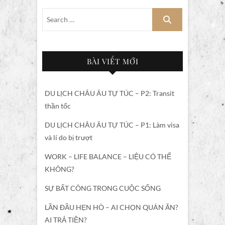
BÀI VIẾT MỚI
DU LỊCH CHÂU ÂU TỰ TÚC – P2: Transit
thần tốc
DU LỊCH CHÂU ÂU TỰ TÚC – P1: Làm visa
và lí do bị trượt
WORK – LIFE BALANCE – LIỆU CÓ THỂ
KHÔNG?
SỰ BẤT CÔNG TRONG CUỘC SỐNG
LẦN ĐẦU HẸN HÒ – AI CHỌN QUÁN ĂN?
AI TRẢ TIỀN?