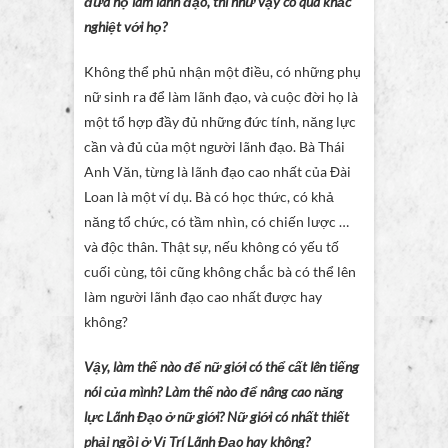
đưa họ làm lãnh đạo, thì như vậy có quá khắc
nghiệt với họ?
Không thể phủ nhận một điều, có những phụ
nữ sinh ra để làm lãnh đạo, và cuộc đời họ là
một tổ hợp đầy đủ những đức tính, năng lực
cần và đủ của một người lãnh đạo. Bà Thái
Anh Văn, từng là lãnh đạo cao nhất của Đài
Loan là một ví dụ. Bà có học thức, có khả
năng tổ chức, có tầm nhìn, có chiến lược …
và độc thân. Thật sự, nếu không có yếu tố
cuối cùng, tôi cũng không chắc bà có thể lên
làm người lãnh đạo cao nhất được hay
không?
Vậy, làm thế nào để nữ giới có thể cất lên tiếng
nói của mình? Làm thế nào để nâng cao năng
lực Lãnh Đạo ở nữ giới? Nữ giới có nhất thiết
phải ngồi ở Vị Trí Lãnh Đạo hay không?