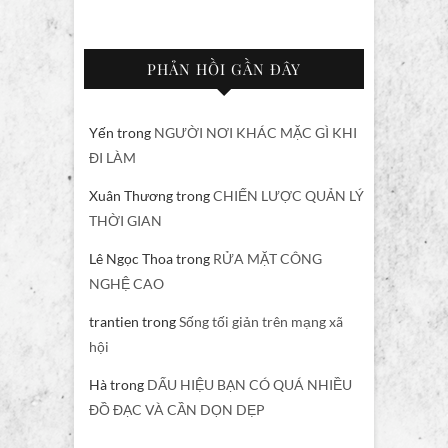
PHẢN HỒI GẦN ĐÂY
Yến
trong
NGƯỜI NƠI KHÁC MẶC GÌ KHI
ĐI LÀM
Xuân Thương
trong
CHIẾN LƯỢC QUẢN LÝ
THỜI GIAN
Lê Ngọc Thoa
trong
RỬA MẶT CÔNG
NGHỆ CAO
trantien
trong
Sống tối giản trên mạng xã
hội
Hà
trong
DẤU HIỆU BẠN CÓ QUÁ NHIỀU
ĐỒ ĐẠC VÀ CẦN DỌN DẸP