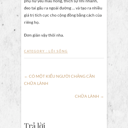
phụ nữ yêu màu hồng, thích sự nhí nhảnh,
đeo tai gấu ra ngoài đường … và tạo ra nhiều
giá trị tích cực cho cộng đồng bằng cách của
riêng họ.
Đơn giản vậy thôi nha.
CATEGORY :
LỐI SỐNG
←
CÓ MỘT KIỂU NGƯỜI CHẲNG CẦN
CHỮA LÀNH
CHỮA LÀNH
→
Trả lời