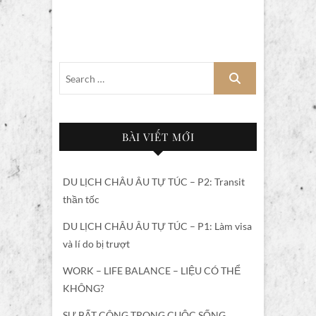
BÀI VIẾT MỚI
DU LỊCH CHÂU ÂU TỰ TÚC – P2: Transit
thần tốc
DU LỊCH CHÂU ÂU TỰ TÚC – P1: Làm visa
và lí do bị trượt
WORK – LIFE BALANCE – LIỆU CÓ THỂ
KHÔNG?
SỰ BẤT CÔNG TRONG CUỘC SỐNG