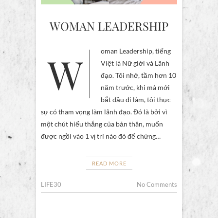
WOMAN LEADERSHIP
Woman Leadership, tiếng
Việt là Nữ giới và Lãnh
đạo. Tôi nhớ, tầm hơn 10
năm trước, khi mà mới
bắt đầu đi làm, tôi thực
sự có tham vọng làm lãnh đạo. Đó là bởi vì
một chút hiếu thắng của bản thân, muốn
được ngồi vào 1 vị trí nào đó để chứng…
READ MORE
LIFE30
No Comments