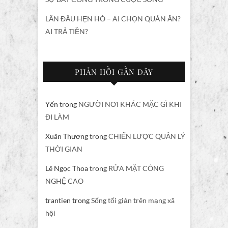
LẦN ĐẦU HẸN HÒ – AI CHỌN QUÁN ĂN?
AI TRẢ TIỀN?
PHẢN HỒI GẦN ĐÂY
Yến
trong
NGƯỜI NƠI KHÁC MẶC GÌ KHI
ĐI LÀM
Xuân Thương
trong
CHIẾN LƯỢC QUẢN LÝ
THỜI GIAN
Lê Ngọc Thoa
trong
RỬA MẶT CÔNG
NGHỆ CAO
trantien
trong
Sống tối giản trên mạng xã
hội