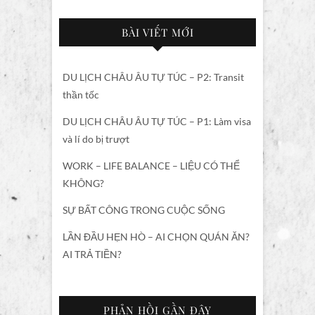
BÀI VIẾT MỚI
DU LỊCH CHÂU ÂU TỰ TÚC – P2: Transit
thần tốc
DU LỊCH CHÂU ÂU TỰ TÚC – P1: Làm visa
và lí do bị trượt
WORK – LIFE BALANCE – LIỆU CÓ THỂ
KHÔNG?
SỰ BẤT CÔNG TRONG CUỘC SỐNG
LẦN ĐẦU HẸN HÒ – AI CHỌN QUÁN ĂN?
AI TRẢ TIỀN?
PHẢN HỒI GẦN ĐÂY