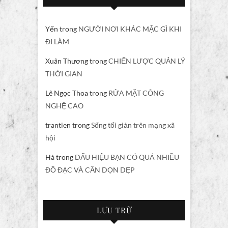
Yến
trong
NGƯỜI NƠI KHÁC MẶC GÌ KHI
ĐI LÀM
Xuân Thương
trong
CHIẾN LƯỢC QUẢN LÝ
THỜI GIAN
Lê Ngọc Thoa
trong
RỬA MẶT CÔNG
NGHỆ CAO
trantien
trong
Sống tối giản trên mạng xã
hội
Hà
trong
DẤU HIỆU BẠN CÓ QUÁ NHIỀU
ĐỒ ĐẠC VÀ CẦN DỌN DẸP
LƯU TRỮ