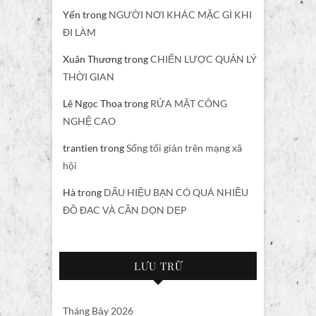
Yến
trong
NGƯỜI NƠI KHÁC MẶC GÌ KHI
ĐI LÀM
Xuân Thương
trong
CHIẾN LƯỢC QUẢN LÝ
THỜI GIAN
Lê Ngọc Thoa
trong
RỬA MẶT CÔNG
NGHỆ CAO
trantien
trong
Sống tối giản trên mạng xã
hội
Hà
trong
DẤU HIỆU BẠN CÓ QUÁ NHIỀU
ĐỒ ĐẠC VÀ CẦN DỌN DẸP
LƯU TRỮ
Tháng Bảy 2026