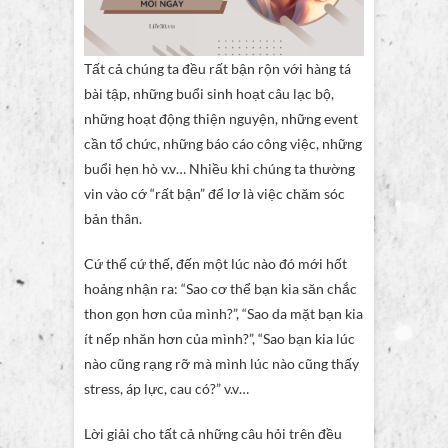
Tất cả chúng ta đều rất bận rộn với hàng tá
bài tập, những buổi sinh hoạt câu lạc bộ,
những hoạt động thiện nguyện, những event
cần tổ chức, những báo cáo công việc, những
buổi hẹn hò v.v… Nhiều khi chúng ta thường
vin vào cớ “rất bận” để lơ là việc chăm sóc
bản thân.
Cứ thế cứ thế, đến một lúc nào đó mới hốt
hoảng nhận ra: “Sao cơ thể bạn kia săn chắc
thon gọn hơn của mình?”, “Sao da mặt bạn kia
ít nếp nhăn hơn của mình?”, “Sao bạn kia lúc
nào cũng rạng rỡ mà mình lúc nào cũng thấy
stress, áp lực, cau có?” v.v…
Lời giải cho tất cả những câu hỏi trên đều