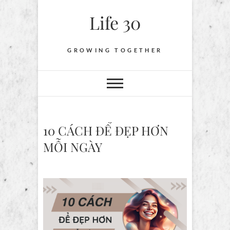
Skip
Life 30
to
content
GROWING TOGETHER
10 CÁCH ĐỂ ĐẸP HƠN
MỖI NGÀY