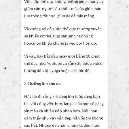
Việc tập thể dục không những giúp chúng ta
giảm cân, người săn chắc, mà còn giúp máu
lưu thông tốt hơn, giúp da dẻ mịn màng.
Và không sai đâu, tập thể dục thường xuyên
sẽ khiến cơ thể giúp sản sinh ra những
hoocmon khiến chúng ta yêu đời hơn đó.
Vì vậy, hãy bắt đầu ngày mới bằng 10 phút
thể dục nhé. Youtube có sẵn rất nhiều video
hướng dẫn tập yoga hoặc aerobic đó.
3.
Dưỡng ẩm cho da
Hãy tin đi, rằng khi càng lớn tuổi, càng bận
bịu với công việc hơn, làn da của bạn sẽ càng
xỉn màu và nhiều nếp nhăn hơn. Nếu bạn
cảm thấy như vậy vẫn đẹp, vẫn ổn thì không
sao hết. Nhưng đa phần chúng ta đều muốn