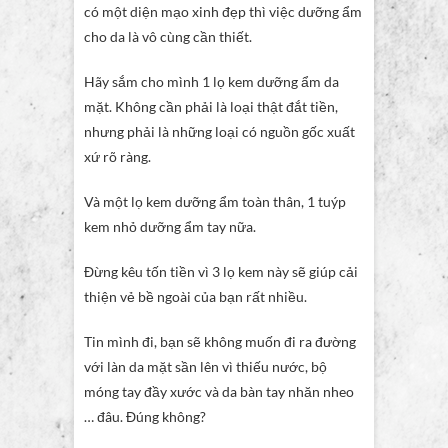
có một diện mạo xinh đẹp thì việc dưỡng ẩm
cho da là vô cùng cần thiết.
Hãy sắm cho mình 1 lọ kem dưỡng ẩm da
mặt. Không cần phải là loại thật đắt tiền,
nhưng phải là những loại có nguồn gốc xuất
xứ rõ ràng.
Và một lọ kem dưỡng ẩm toàn thân, 1 tuýp
kem nhỏ dưỡng ẩm tay nữa.
Đừng kêu tốn tiền vì 3 lọ kem này sẽ giúp cải
thiện vẻ bề ngoài của bạn rất nhiều.
Tin mình đi, bạn sẽ không muốn đi ra đường
với làn da mặt sần lên vì thiếu nước, bộ
móng tay đầy xước và da bàn tay nhăn nheo
… đâu. Đúng không?