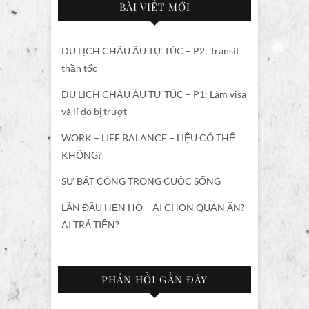
BÀI VIẾT MỚI
DU LỊCH CHÂU ÂU TỰ TÚC – P2: Transit
thần tốc
DU LỊCH CHÂU ÂU TỰ TÚC – P1: Làm visa
và lí do bị trượt
WORK – LIFE BALANCE – LIỆU CÓ THỂ
KHÔNG?
SỰ BẤT CÔNG TRONG CUỘC SỐNG
LẦN ĐẦU HẸN HÒ – AI CHỌN QUÁN ĂN?
AI TRẢ TIỀN?
PHẢN HỒI GẦN ĐÂY