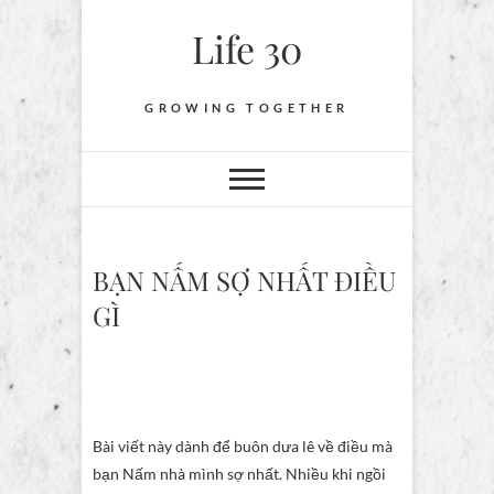
Skip
Life 30
to
content
GROWING TOGETHER
BẠN NẤM SỢ NHẤT ĐIỀU
GÌ
Bài viết này dành để buôn dưa lê về điều mà
bạn Nấm nhà mình sợ nhất. Nhiều khi ngồi