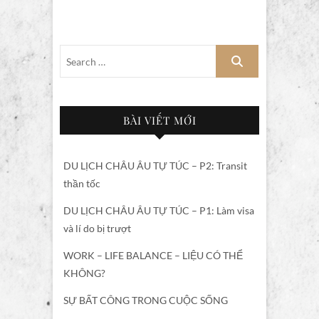
BÀI VIẾT MỚI
DU LỊCH CHÂU ÂU TỰ TÚC – P2: Transit
thần tốc
DU LỊCH CHÂU ÂU TỰ TÚC – P1: Làm visa
và lí do bị trượt
WORK – LIFE BALANCE – LIỆU CÓ THỂ
KHÔNG?
SỰ BẤT CÔNG TRONG CUỘC SỐNG