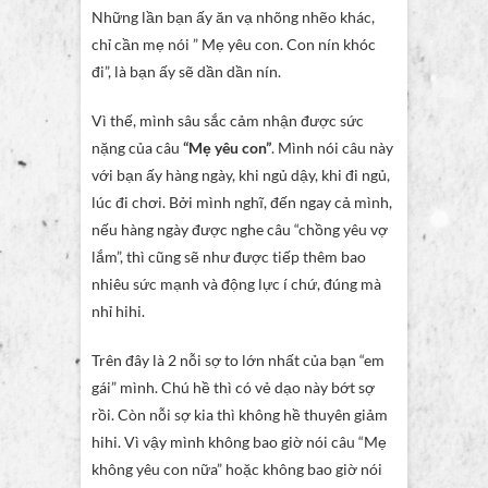
Những lần bạn ấy ăn vạ nhõng nhẽo khác,
chỉ cần mẹ nói ” Mẹ yêu con. Con nín khóc
đi”, là bạn ấy sẽ dần dần nín.
Vì thế, mình sâu sắc cảm nhận được sức
nặng của câu
“Mẹ yêu con”
. Mình nói câu này
với bạn ấy hàng ngày, khi ngủ dậy, khi đi ngủ,
lúc đi chơi. Bởi mình nghĩ, đến ngay cả mình,
nếu hàng ngày được nghe câu “chồng yêu vợ
lắm”, thì cũng sẽ như được tiếp thêm bao
nhiêu sức mạnh và động lực í chứ, đúng mà
nhỉ hihi.
Trên đây là 2 nỗi sợ to lớn nhất của bạn “em
gái” mình. Chú hề thì có vẻ dạo này bớt sợ
rồi. Còn nỗi sợ kia thì không hề thuyên giảm
hihi. Vì vậy mình không bao giờ nói câu “Mẹ
không yêu con nữa” hoặc không bao giờ nói