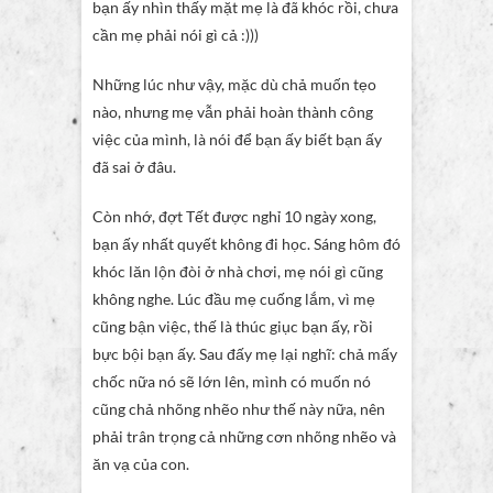
bạn ấy nhìn thấy mặt mẹ là đã khóc rồi, chưa
cần mẹ phải nói gì cả :)))
Những lúc như vậy, mặc dù chả muốn tẹo
nào, nhưng mẹ vẫn phải hoàn thành công
việc của mình, là nói để bạn ấy biết bạn ấy
đã sai ở đâu.
Còn nhớ, đợt Tết được nghỉ 10 ngày xong,
bạn ấy nhất quyết không đi học. Sáng hôm đó
khóc lăn lộn đòi ở nhà chơi, mẹ nói gì cũng
không nghe. Lúc đầu mẹ cuống lắm, vì mẹ
cũng bận việc, thế là thúc giục bạn ấy, rồi
bực bội bạn ấy. Sau đấy mẹ lại nghĩ: chả mấy
chốc nữa nó sẽ lớn lên, mình có muốn nó
cũng chả nhõng nhẽo như thế này nữa, nên
phải trân trọng cả những cơn nhõng nhẽo và
ăn vạ của con.