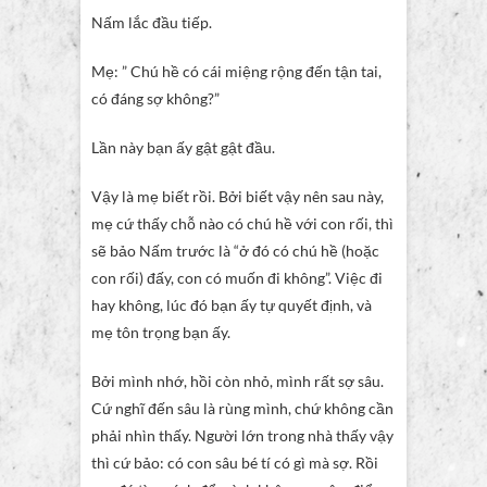
Nấm lắc đầu tiếp.
Mẹ: ” Chú hề có cái miệng rộng đến tận tai,
có đáng sợ không?”
Lần này bạn ấy gật gật đầu.
Vậy là mẹ biết rồi. Bởi biết vậy nên sau này,
mẹ cứ thấy chỗ nào có chú hề với con rối, thì
sẽ bảo Nấm trước là “ở đó có chú hề (hoặc
con rối) đấy, con có muốn đi không”. Việc đi
hay không, lúc đó bạn ấy tự quyết định, và
mẹ tôn trọng bạn ấy.
Bởi mình nhớ, hồi còn nhỏ, mình rất sợ sâu.
Cứ nghĩ đến sâu là rùng mình, chứ không cần
phải nhìn thấy. Người lớn trong nhà thấy vậy
thì cứ bảo: có con sâu bé tí có gì mà sợ. Rồi