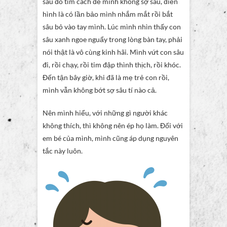
sau đó tìm cách để mình không sợ sâu, điển
hình là có lần bảo mình nhắm mắt rồi bắt
sâu bỏ vào tay mình. Lúc mình nhìn thấy con
sâu xanh ngoe nguẩy trong lòng bàn tay, phải
nói thật là vô cùng kinh hãi. Mình vứt con sâu
đi, rồi chạy, rồi tim đập thình thịch, rồi khóc.
Đến tận bây giờ, khi đã là mẹ trẻ con rồi,
mình vẫn không bớt sợ sâu tí nào cả.
Nên mình hiểu, với những gì người khác
không thích, thì không nên ép họ làm. Đối với
em bé của mình, mình cũng áp dụng nguyên
tắc này luôn.