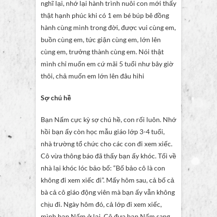
nghĩ lại, nhớ lại hành trình nuôi con mới thấy
thật hạnh phúc khi có 1 em bé búp bê đồng
hành cùng mình trong đời, được vui cùng em,
buồn cùng em, tức giận cùng em, lớn lên
cùng em, trưởng thành cùng em. Nói thật
mình chỉ muốn em cứ mãi 5 tuổi như bây giờ
thôi, chả muốn em lớn lên đâu hihi
Sợ chú hề
Bạn Nấm cực kỳ sợ chú hề, con rối luôn. Nhớ
hồi bạn ấy còn học mẫu giáo lớp 3-4 tuổi,
nhà trường tổ chức cho các con đi xem xiếc.
Cô vừa thông báo đã thấy bạn ấy khóc. Tối về
nhà lại khóc lóc bảo bố: “Bố bảo cô là con
không đi xem xiếc đi”. Mấy hôm sau, cả bố cả
bà cả cô giáo động viên mà bạn ấy vẫn không
chịu đi. Ngày hôm đó, cả lớp đi xem xiếc,
mình bạn Nấm ở lại. Cô đưa bạn Nấm sang