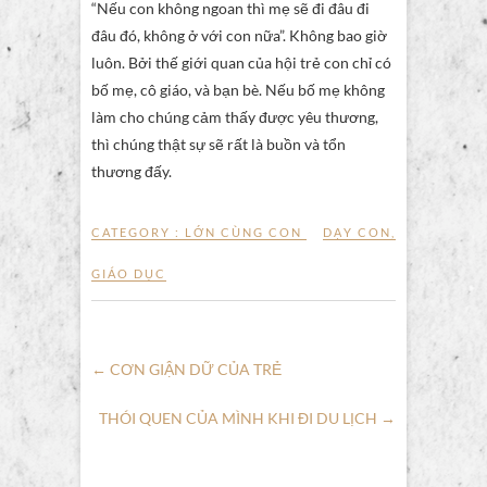
“Nếu con không ngoan thì mẹ sẽ đi đâu đi
đâu đó, không ở với con nữa”. Không bao giờ
luôn. Bởi thế giới quan của hội trẻ con chỉ có
bố mẹ, cô giáo, và bạn bè. Nếu bố mẹ không
làm cho chúng cảm thấy được yêu thương,
thì chúng thật sự sẽ rất là buồn và tổn
thương đấy.
CATEGORY :
LỚN CÙNG CON
DẠY CON
,
GIÁO DỤC
←
CƠN GIẬN DỮ CỦA TRẺ
THÓI QUEN CỦA MÌNH KHI ĐI DU LỊCH
→