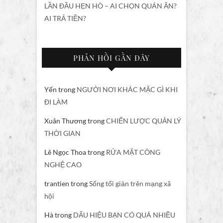
LẦN ĐẦU HẸN HÒ – AI CHỌN QUÁN ĂN?
AI TRẢ TIỀN?
PHẢN HỒI GẦN ĐÂY
Yến
trong
NGƯỜI NƠI KHÁC MẶC GÌ KHI
ĐI LÀM
Xuân Thương
trong
CHIẾN LƯỢC QUẢN LÝ
THỜI GIAN
Lê Ngọc Thoa
trong
RỬA MẶT CÔNG
NGHỆ CAO
trantien
trong
Sống tối giản trên mạng xã
hội
Hà
trong
DẤU HIỆU BẠN CÓ QUÁ NHIỀU