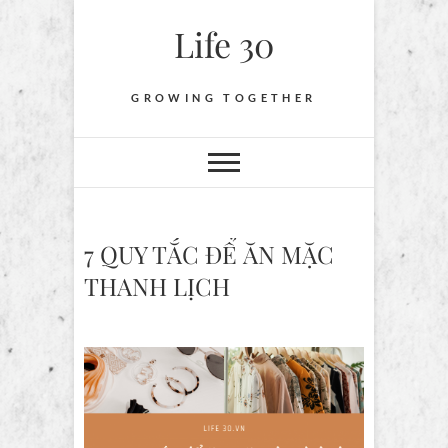
Skip
Life 30
to
content
GROWING TOGETHER
7 QUY TẮC ĐỂ ĂN MẶC
THANH LỊCH