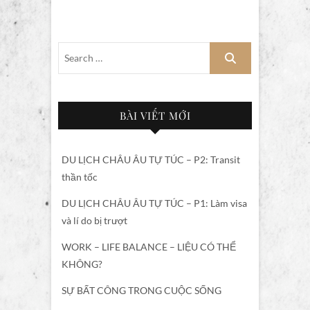
BÀI VIẾT MỚI
DU LỊCH CHÂU ÂU TỰ TÚC – P2: Transit
thần tốc
DU LỊCH CHÂU ÂU TỰ TÚC – P1: Làm visa
và lí do bị trượt
WORK – LIFE BALANCE – LIỆU CÓ THỂ
KHÔNG?
SỰ BẤT CÔNG TRONG CUỘC SỐNG