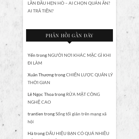
LẦN ĐẦU HẸN HÒ – AI CHỌN QUÁN ĂN?
AI TRẢ TIỀN?
PHẢN HỒI GẦN ĐÂY
Yến
trong
NGƯỜI NƠI KHÁC MẶC GÌ KHI
ĐI LÀM
Xuân Thương
trong
CHIẾN LƯỢC QUẢN LÝ
THỜI GIAN
Lê Ngọc Thoa
trong
RỬA MẶT CÔNG
NGHỆ CAO
trantien
trong
Sống tối giản trên mạng xã
hội
Hà
trong
DẤU HIỆU BẠN CÓ QUÁ NHIỀU